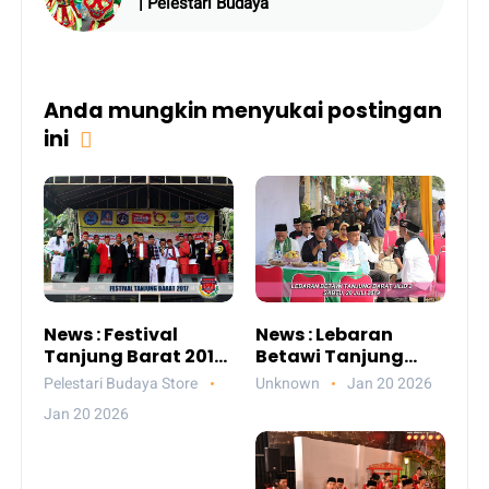
| Pelestari Budaya
Anda mungkin menyukai postingan
ini
News : Festival
News : Lebaran
Tanjung Barat 2017
Betawi Tanjung
| Pelestari Budaya
Barat Vol.2 |
Pelestari Budaya Store
Unknown
Jan 20 2026
Pelestari Budaya
Jan 20 2026