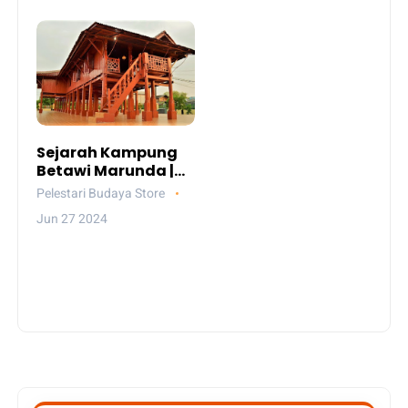
Sejarah Kampung
Betawi Marunda |
Pelestari Budaya
Pelestari Budaya Store
Jun 27 2024