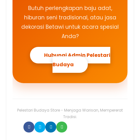
Butuh perlengkapan baju adat,
hiburan seni tradisional, atau jasa
dekorasi Betawi untuk acara spesial
Anda?
Hubungi Admin Pelestari
Budaya
Pelestari Budaya Store - Menjaga Warisan, Mempererat
Tradisi.