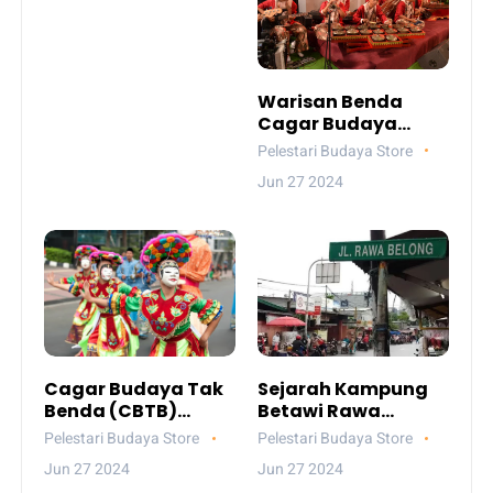
Warisan Benda
Cagar Budaya
Betawi | Pelestari
Pelestari Budaya Store
Budaya
Jun 27 2024
Cagar Budaya Tak
Sejarah Kampung
Benda (CBTB)
Betawi Rawa
Betawi | Pelestari
Belong | Pelestari
Pelestari Budaya Store
Pelestari Budaya Store
Budaya
Budaya
Jun 27 2024
Jun 27 2024