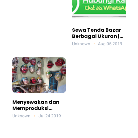
Sewa Tenda Bazar
Berbagai Ukuran |
Pelestari Budaya
Unknown
Aug 05 2019
Menyewakan dan
Memproduksi
Ondel-Ondel
Unknown
Jul 24 2019
Segala Ukuran |
Pelestari Budaya